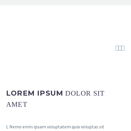



LOREM IPSUM
DOLOR SIT
AMET
L Nemo enim ipsam voluptatem quia voluptas sit