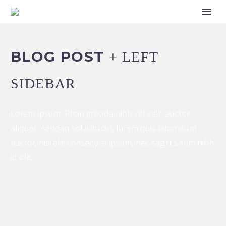
BLOG POST
+ LEFT
SIDEBAR
Lorem Ipsum. Proin gravida nibh vel velit auctor
aliquet. Aenean sollicitudin, lorem quis bibendum
auctor, nisi elit consequat ipsum, nec sagittis sem nibh
id elit.