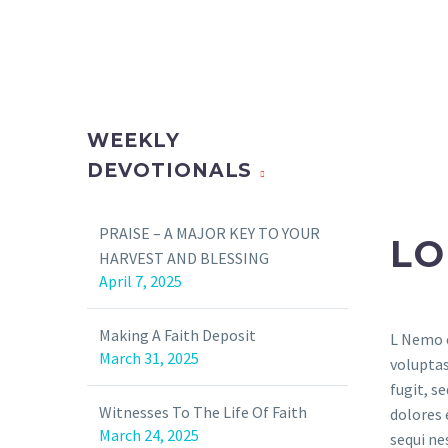
WEEKLY
DEVOTIONALS
PRAISE – A MAJOR KEY TO YOUR
LO
HARVEST AND BLESSING
April 7, 2025
Making A Faith Deposit
L Nemo 
voluptas
volupt
March 31, 2025
voluptas
fugit, s
aspernatu
fugit, s
dolores 
consequu
Witnesses To The Life Of Faith
dolores 
sequi ne
ratione 
March 24, 2025
sequi ne
est, qui
Neque 