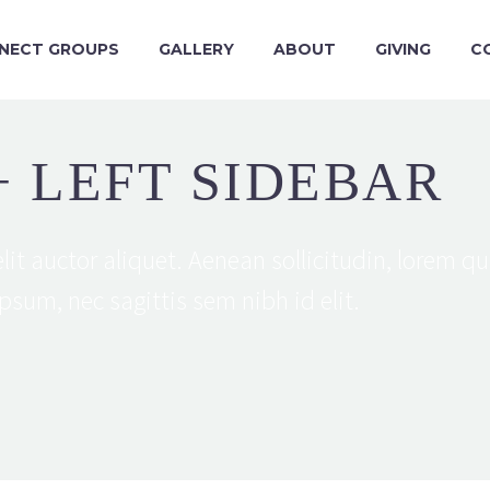
NECT GROUPS
GALLERY
ABOUT
GIVING
C
+ LEFT SIDEBAR
lit auctor aliquet. Aenean sollicitudin, lorem qu
psum, nec sagittis sem nibh id elit.