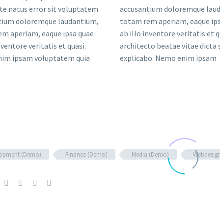
te natus error sit voluptatem
tium doloremque laudantium,
te natus error sit voluptatem
tium doloremque laudantium,
em aperiam, eaque ipsa quae
tium doloremque laudantium,
em aperiam, eaque ipsa quae
inventore veritatis et quasi
em aperiam, eaque ipsa quae
nventore veritatis et quasi.
to beatae vitae dicta sunt
inventore veritatis et quasi
im ipsam voluptatem quia
abo. Nemo enim ipsam
lopment (Demo)
Finance (Demo)
Media (Demo)
Webdesig