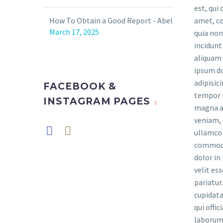
est, qui
amet, co
dolorem
How To Obtain a Good Report - Abel
amet, co
quia no
consecte
March 17, 2025
quia no
incidun
non nu
incidunt
aliquam
incidunt
aliquam
ipsum d
aliquam
ipsum do
adipisi
ipsum do
adipisic
tempor inc
adipisic
FACEBOOK &
tempor i
magna 
tempor i
INSTAGRAM PAGES
magna a
veniam, 
magna a
veniam, 
ullamco l
veniam, 
ullamco l
commodo 
ullamco l
commodo
dolor in
commodo
dolor in
velit ess
dolor in
velit es
pariatu
velit es
pariatur
cupidatat
pariatur
cupidata
qui offi
cupidata
qui offi
laborum
qui offi
laborum.
omnis ist
laborum.