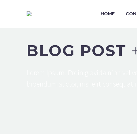
HOME
CON
BLOG POST
Lorem Ipsum. Proin gravida nibh vel ve
bibendum auctor, nisi elit consequat i