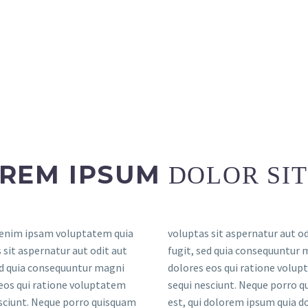
REM IPSUM
DOLOR SIT
enim ipsam voluptatem quia
 sit aspernatur aut odit aut
atem quia voluptas sit
 sit aspernatur aut odit aut
ed quia consequuntur magni
r aut odit aut fugit, sed quia
ed quia consequuntur magni
eos qui ratione voluptatem
ntur magni dolores eos qui
eos qui ratione voluptatem
sciunt. Neque porro quisquam
voluptatem sequi nesciunt.
sciunt. Neque porro quisquam
 dolorem ipsum quia dolor sit
porro quisquam est, qui