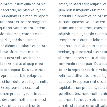
 dolorem ipsum quia dolor sit
nsectetur, adipisci velit, sed
 ipsum quia dolor sit amet,
nsectetur, adipisci velit, sed
n numquam eius modi tempora
tur, adipisci velit, sed quia
n numquam eius modi tempora
t ut labore et dolore magnam
mquam eius modi tempora
 ut labore et dolore magnam
 quaerat voluptatem. Lorem
 ut labore et dolore magnam
 quaerat voluptatem. Lorem
olor sit amet, consectetur
 quaerat voluptatem. Lorem
lor sit amet, consectetur
cing elit, sed do eiusmod
lor sit amet, consectetur
ing elit, sed do eiusmod
ididunt ut labore et dolore
ing elit, sed do eiusmod
ncididunt ut labore et dolore
aliqua. Ut enim ad minim
ncididunt ut labore et dolore
liqua. Ut enim ad minim
quis nostrud exercitation
liqua. Ut enim ad minim
quis nostrud exercitation
aboris nisi ut aliquip ex ea
quis nostrud exercitation
aboris nisi ut aliquip ex ea
consequat. Duis aute irure
aboris nisi ut aliquip ex ea
 consequat. Duis aute irure
 reprehenderit in voluptate
 consequat. Duis aute irure
 reprehenderit in voluptate
e cillum dolore eu fugiat nulla
 reprehenderit in voluptate
se cillum dolore eu fugiat nulla
r. Excepteur sint occaecat
se cillum dolore eu fugiat nulla
. Excepteur sint occaecat
 non proident, sunt in culpa
. Excepteur sint occaecat
t non proident, sunt in culpa
cia deserunt mollit anim id est
t non proident, sunt in culpa
cia deserunt mollit anim id est
. Sed ut perspiciatis unde
cia deserunt mollit anim id est
 Sed ut perspiciatis unde
e natus error sit voluptatem
 Sed ut perspiciatis unde