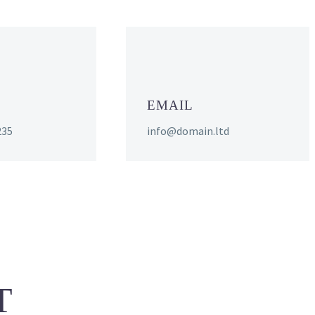
EMAIL
235
info@domain.ltd
T