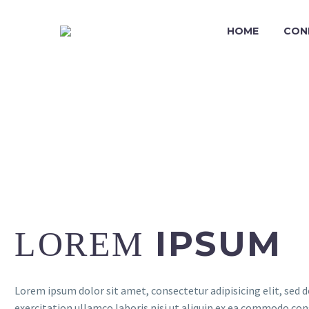
HOME
CON
M
GOOGLE
IPSUM
LOREM
Lorem ipsum dolor sit amet, consectetur adipisicing elit, sed
exercitation ullamco laboris nisi ut aliquip ex ea commodo conse