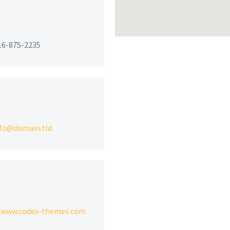
916-875-2235
nfo@domain.tld
:
www.codex-themes.com