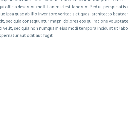
ui officia deserunt mollit anim id est laborum. Sed ut perspiciati
psa quae ab illo inventore veritatis et quasi architecto beatae 
git, sed quia consequuntur magni dolores eos qui ratione volupta
isci velit, sed quia non numquam eius modi tempora incidunt ut l
ernatur aut odit aut fugit