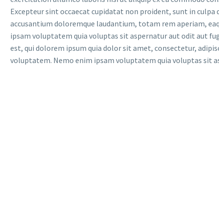
Excepteur sint occaecat cupidatat non proident, sunt in culpa q
accusantium doloremque laudantium, totam rem aperiam, eaque i
ipsam voluptatem quia voluptas sit aspernatur aut odit aut fu
est, qui dolorem ipsum quia dolor sit amet, consectetur, adip
voluptatem. Nemo enim ipsam voluptatem quia voluptas sit asp