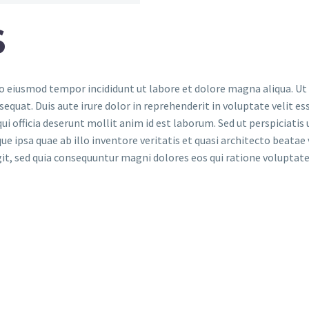
S
 do eiusmod tempor incididunt ut labore et dolore magna aliqua. U
quat. Duis aute irure dolor in reprehenderit in voluptate velit ess
ui officia deserunt mollit anim id est laborum. Sed ut perspiciati
psa quae ab illo inventore veritatis et quasi architecto beatae 
git, sed quia consequuntur magni dolores eos qui ratione volupta