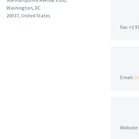
908 Hampshire Avenue #100,
Washington, DC
20037, United States
Fax: +1 
Email:
i
Website