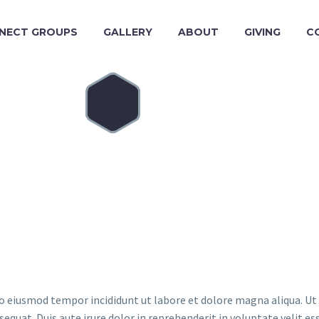
NECT GROUPS
GALLERY
ABOUT
GIVING
C
APS
 do eiusmod tempor incididunt ut labore et dolore magna aliqua. U
quat. Duis aute irure dolor in reprehenderit in voluptate velit ess