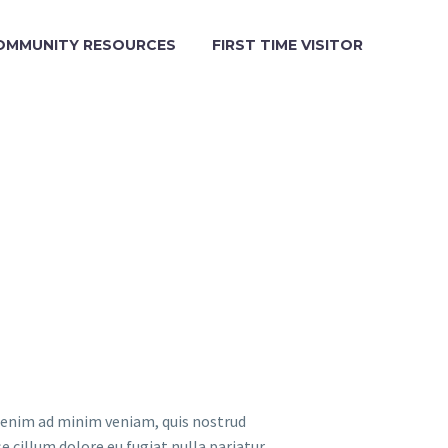
OMMUNITY RESOURCES
FIRST TIME VISITOR
t enim ad minim veniam, quis nostrud
e cillum dolore eu fugiat nulla pariatur.